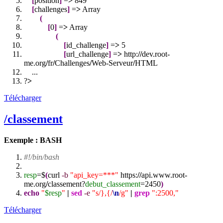
[
position
]
=
>
849
[
challenges
]
=
>
Array
(
[
0
]
=
>
Array
(
[
id_challenge
]
=
>
5
[
url_challenge
]
=
>
http:
//
dev.root-
me.org
/
fr
/
Challenges
/
Web-Serveur
/
HTML
...
?
>
Télécharger
/classement
Exemple : BASH
#!/bin/bash
resp
=$
(
curl
-b
"api_key=***"
https:
//
api.www.root-
me.org
/
classement?
debut_classement
=
2450
)
echo
"
$resp
"
|
sed
-e
"s/},{/
\n
/g"
|
grep
":2500,"
Télécharger