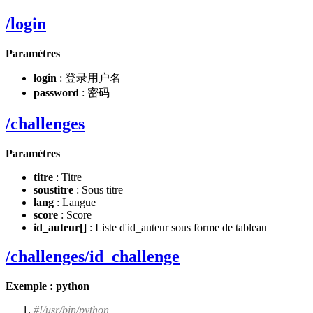
/login
Paramètres
login
: 登录用户名
password
: 密码
/challenges
Paramètres
titre
: Titre
soustitre
: Sous titre
lang
: Langue
score
: Score
id_auteur[]
: Liste d'id_auteur sous forme de tableau
/challenges/id_challenge
Exemple : python
#!/usr/bin/python