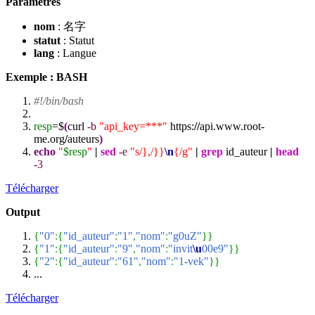
Paramètres
nom
: 名字
statut
: Statut
lang
: Langue
Exemple : BASH
#!/bin/bash
resp
=$
(
curl
-b
"api_key=***"
https:
//
api.www.root-
me.org
/
auteurs
)
echo
"
$resp
"
|
sed
-e
"s/},/}}
\n
{/g"
|
grep
id_auteur
|
head
-3
Télécharger
Output
{
"0"
:
{
"id_auteur"
:
"1"
,
"nom"
:
"g0uZ"
}
}
{
"1"
:
{
"id_auteur"
:
"9"
,
"nom"
:
"invit
\u
00e9"
}
}
{
"2"
:
{
"id_auteur"
:
"61"
,
"nom"
:
"1-vek"
}
}
...
Télécharger