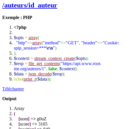
/auteurs/id_auteur
Exemple : PHP
<?php
$opts
=
array
(
"http"
=>
array
(
"method"
=>
"GET"
,
"header"
=>
"Cookie:
spip_session=***
\r
\n
"
)
)
;
$context
=
stream_context_create
(
$opts
)
;
$resp
=
file_get_contents
(
"https://api.www.root-
me.org/auteurs/1"
,
false
,
$context
)
;
$data
=
json_decode
(
$resp
)
;
echo
(
print_r
(
$data
)
)
;
Télécharger
Output
Array
(
[
nom
]
=
>
g0uZ
[
score
]
=
>
3165