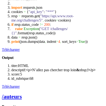
import
requests
,
json
cookies
=
{
"api_key"
:
"***"
}
resp
=
requests.
get
(
"https://api.www.root-
me.org/challenges/5"
,
cookies
=
cookies
)
if
resp.
status_code
!=
200
:
raise
Exception
(
"GET /challenges/
{}"
.
format
(
resp.
status_code
)
)
data
=
resp.
json
(
)
print
(
json.
dumps
(
data
,
indent
=
4
,
sort_keys
=
True
)
)
Télécharger
Output
titre:HTML
descriptif:
<
p
>
N’allez pas chercher trop loin
&
nbsp;
!</
p
>
score:
5
id_rubrique:
68
Télécharger
/auteurs