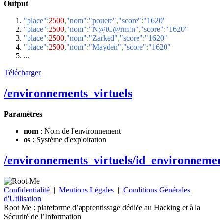
Output
"place"
:
2500
,
"nom"
:
"pouete"
,
"score"
:
"1620"
"place"
:
2500
,
"nom"
:
"N@tC@rm!n"
,
"score"
:
"1620"
"place"
:
2500
,
"nom"
:
"Zarked"
,
"score"
:
"1620"
"place"
:
2500
,
"nom"
:
"Mayden"
,
"score"
:
"1620"
...
Télécharger
/environnements_virtuels
Paramètres
nom
: Nom de l'environnement
os
: Système d'exploitation
/environnements_virtuels/id_environnemen
Confidentialité
|
Mentions Légales
|
Conditions Générales
d'Utilisation
Root Me :
plateforme d’apprentissage dédiée au Hacking et à la
Sécurité de l’Information